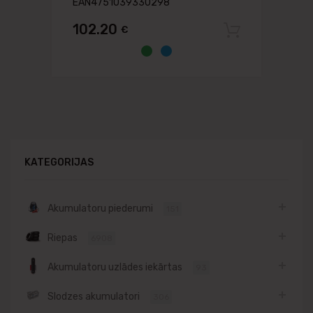
EAN4751039330298
102.20
€
Pievien
KATEGORIJAS
Akumulatoru piederumi
151
Riepas
6908
Akumulatoru uzlādes iekārtas
93
Slodzes akumulatori
306