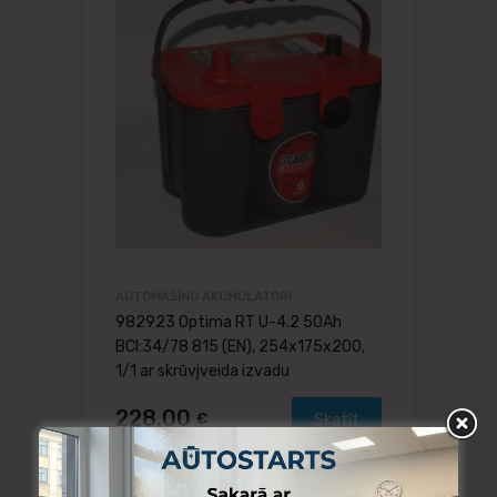
AUTOMAŠĪNU AKUMULATORI
982923 Optima RT U-4.2 50Ah
BCI:34/78 815 (EN), 254x175x200,
1/1 ar skrūvjveida izvadu
228.00
€
Skatīt