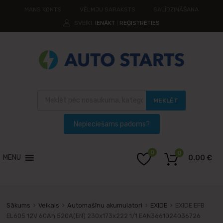
MANS KONTS
VĒLMJU SARAKSTS
SALĪDZINĀŠANA
SVEIKI.
IENĀKT
REĢISTRĒTIES
|
MEKLĒT
0
0
MENU
0.00
€
Sākums
Veikals
Automašīnu akumulatori
EXIDE
EXIDE EFB
EL605 12V 60Ah 520A(EN) 230x173x222 1/1 EAN3661024036726