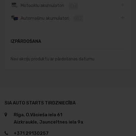
Motociklu akumulatori
234
Automašīnu akumulatori
342
IZPĀRDOŠANA
Nav akciju produktu ar pārdošanas datumu
SIA AUTO STARTS TIRDZNIECĪBA
Rīga, O.Vācieša iela 61
Aizkraukle, Jaunceltnes iela 9a
+371 29130257