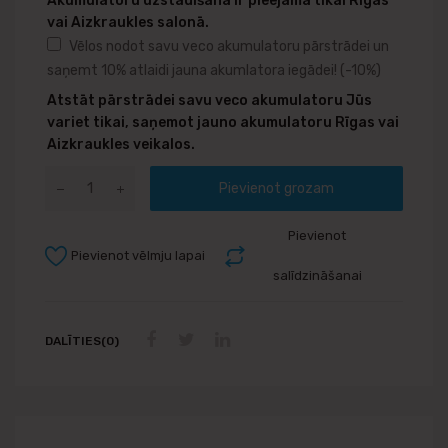
Akumulatoru uzstādīšana ir pieejama tikai Rīgas
vai Aizkraukles salonā.
Vēlos nodot savu veco akumulatoru pārstrādei un
saņemt 10% atlaidi jauna akumlatora iegādei!
(-10%)
Atstāt pārstrādei savu veco akumulatoru Jūs
variet tikai, saņemot jauno akumulatoru Rīgas vai
Aizkraukles veikalos.
Pievienot grozam
Pievienot
Pievienot vēlmju lapai
salīdzināšanai
DALĪTIES(0)