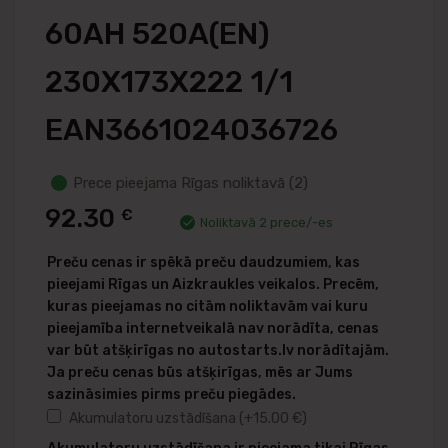
60AH 520A(EN)
230X173X222 1/1
EAN3661024036726
Prece pieejama Rīgas noliktavā (2)
92.30
€
Noliktavā 2 prece/-es
Preču cenas ir spēkā preču daudzumiem, kas
pieejami Rīgas un Aizkraukles veikalos. Precēm,
kuras pieejamas no citām noliktavām vai kuru
pieejamība internetveikalā nav norādīta, cenas
var būt atšķirīgas no autostarts.lv norādītajām.
Ja preču cenas būs atšķirīgas, mēs ar Jums
sazināsimies pirms preču piegādes.
Akumulatoru uzstādīšana
(+
15.00
€
)