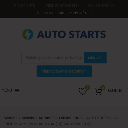
MANS KONTS
VĒLMJU SARAKSTS
SALĪDZINĀŠANA
SVEIKI.
IENĀKT
REĢISTRĒTIES
|
MEKLĒT
0
0
MENU
0.00
€
Sākums
Veikals
Automašīnu akumulatori
AUTO STARTS HIGH
ENERGY AGM 12V 60Ah, 640A (EN) 242x175x190 0/1