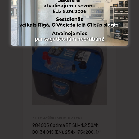
AUTOMAŠĪNU AKUMULATORI
984605 Optima BT SLI-4.2 50Ah
BCI:34 815 (EN), 254x175x200, 1/1