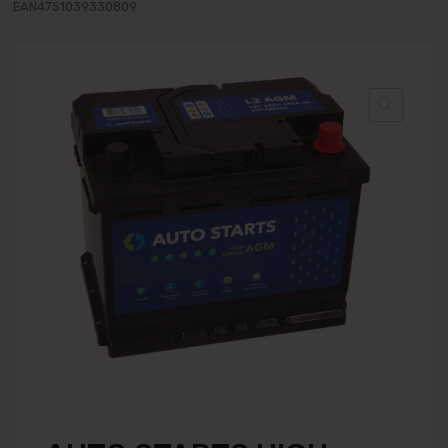
EAN4751039330809