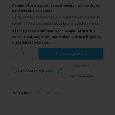
Akumulatoru uzstādīšana ir pieejama tikai Rīgas
vai Aizkraukles salonā.
Vēlos nodot savu veco akumulatoru pārstrādei un
saņemt 10% atlaidi jauna akumlatora iegādei!
(-10%)
Atstāt pārstrādei savu veco akumulatoru Jūs
variet tikai, saņemot jauno akumulatoru Rīgas vai
Aizkraukles veikalos.
Pievienot grozam
Pievienot
Pievienot vēlmju lapai
salīdzināšanai
DALĪTIES(0)