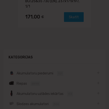
BCI:25&35 730 (EN), 237x171x197,
1/1
171.00
€
Skatīt
KATEGORIJAS
Akumulatoru piederumi
151
Riepas
6898
Akumulatoru uzlādes iekārtas
93
Slodzes akumulatori
306