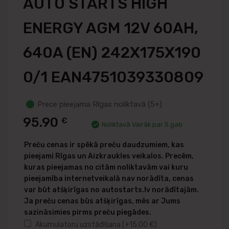
AUTO STARTS HIGH
ENERGY AGM 12V 60AH,
640A (EN) 242X175X190
0/1 EAN4751039330809
Prece pieejama Rīgas noliktavā (5+)
95.90
€
Noliktavā Vairāk par 5 gab
Preču cenas ir spēkā preču daudzumiem, kas
pieejami Rīgas un Aizkraukles veikalos. Precēm,
kuras pieejamas no citām noliktavām vai kuru
pieejamība internetveikalā nav norādīta, cenas
var būt atšķirīgas no autostarts.lv norādītajām.
Ja preču cenas būs atšķirīgas, mēs ar Jums
sazināsimies pirms preču piegādes.
Akumulatoru uzstādīšana
(+
15.00
€
)