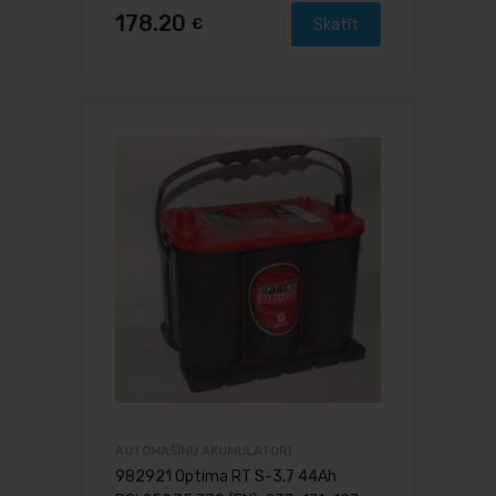
178.20
€
Skatīt
AUTOMAŠĪNU AKUMULATORI
982921 Optima RT S-3.7 44Ah