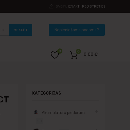
SVEIKI.
IENĀKT
REĢISTRĒTIES
|
MEKLĒT
0
0
0.00
€
KATEGORIJAS
CT
6
Akumulatoru piederumi
151