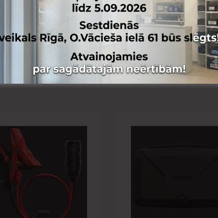
 lapai
Pievienot vēlmju lapai
nai
Pievienot salīdzināšanai