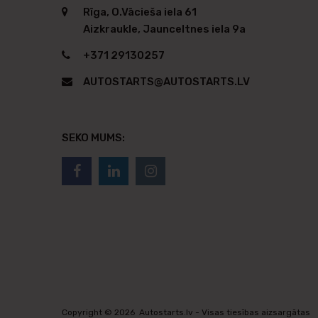
Rīga, O.Vācieša iela 61
Aizkraukle, Jaunceltnes iela 9a
+371 29130257
AUTOSTARTS@AUTOSTARTS.LV
SEKO MUMS:
Copyright ©
2026
Autostarts.lv - Visas tiesības aizsargātas