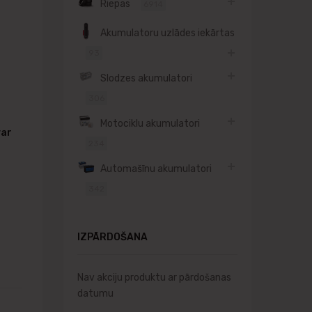
Riepas
6914
Akumulatoru uzlādes iekārtas
93
Slodzes akumulatori
306
Motociklu akumulatori
var
234
Automašīnu akumulatori
342
IZPĀRDOŠANA
Nav akciju produktu ar pārdošanas
datumu