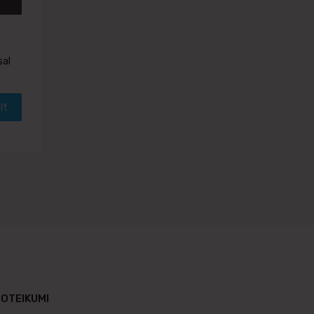
sal
īt
OTEIKUMI