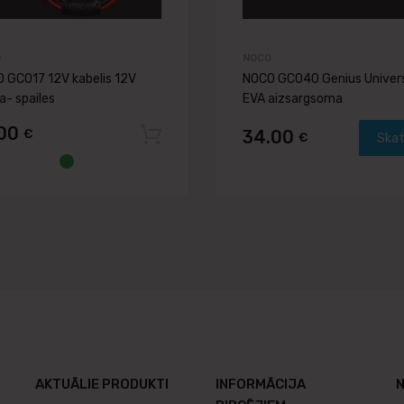
O
NOCO
 GC017 12V kabelis 12V
NOCO GC040 Genius Univer
a- spailes
EVA aizsargsoma
.00
€
34.00
Pievienot grozam
€
Skat
AKTUĀLIE PRODUKTI
INFORMĀCIJA
N