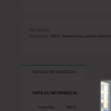
SKU:
GC002
Kategorijas:
NOCO
,
Akumulatoru uzlādes iekārta
PAPILDU INFORMĀCIJA
PAPILDU INFORMĀCIJA
Ražotājs
NOCO