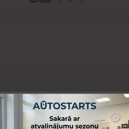
DALĪTIES(0)
s