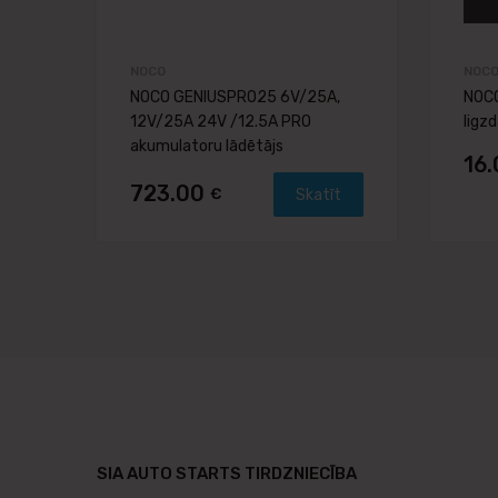
NOCO
NOC
NOCO GENIUSPRO25 6V/25A,
NOCO
12V/25A 24V /12.5A PRO
ligzd
akumulatoru lādētājs
16
723.00
€
Skatīt
SIA AUTO STARTS TIRDZNIECĪBA