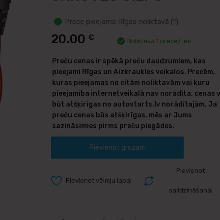
Prece pieejama Rīgas noliktavā (1)
20.00
€
Noliktavā 1 prece/-es
Preču cenas ir spēkā preču daudzumiem, kas
pieejami Rīgas un Aizkraukles veikalos. Precēm,
kuras pieejamas no citām noliktavām vai kuru
pieejamība internetveikalā nav norādīta, cenas 
būt atšķirīgas no autostarts.lv norādītajām. Ja
preču cenas būs atšķirīgas, mēs ar Jums
sazināsimies pirms preču piegādes.
Pievienot grozam
Pievienot
Pievienot vēlmju lapai
salīdzināšanai