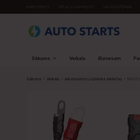
MANS KONTS
VĒLMJU SARAKSTS
SALĪDZINĀŠANA
Sākums
Veikals
Biznesam
Pa
Sākums
Veikals
Akumulatoru uzlādes iekārtas
NOCO G