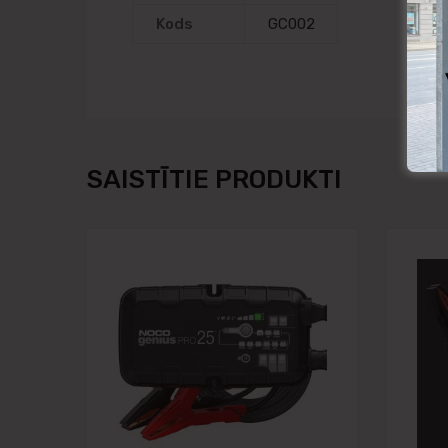
Kods
GC002
SAISTĪTIE PRODUKTI
Pievienot vēlmju
Pievienot salīdzināša