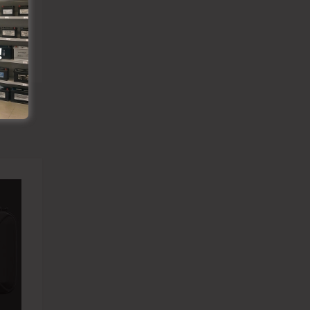
Pievienot vēlmju lapai
Pievienot salīdzināšanai