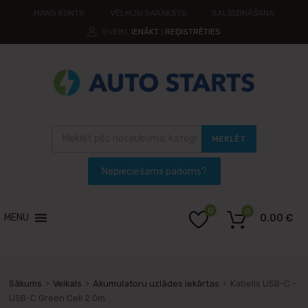
MANS KONTS
VĒLMJU SARAKSTS
SALĪDZINĀŠANA
SVEIKI.
IENĀKT
REĢISTRĒTIES
|
MEKLĒT
0
0
MENU
0.00
€
Sākums
Veikals
Akumulatoru uzlādes iekārtas
Kabelis USB-C –
USB-C Green Cell 2.0m