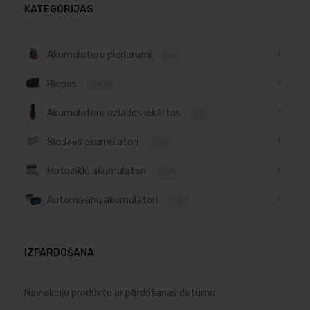
KATEGORIJAS
Akumulatoru piederumi
151
Riepas
6908
Akumulatoru uzlādes iekārtas
93
Slodzes akumulatori
306
Motociklu akumulatori
234
Automašīnu akumulatori
342
IZPĀRDOŠANA
Nav akciju produktu ar pārdošanas datumu