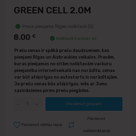
GREEN CELL 2.0M
Prece pieejama Rīgas noliktavā (5)
8.00
€
Noliktavā 5 prece/-es
Preču cenas ir spēkā preču daudzumiem, kas
pieejami Rīgas un Aizkraukles veikalos. Precēm,
kuras pieejamas no citām noliktavām vai kuru
pieejamība internetveikalā nav norādīta, cenas
var būt atšķirīgas no autostarts.lv norādītajām.
Ja preču cenas būs atšķirīgas, mēs ar Jums
sazināsimies pirms preču piegādes.
Pievienot grozam
Pievienot
Pievienot vēlmju lapai
salīdzināšanai