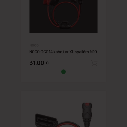
NOCO
NOCO GC014 kabeļi ar XL spailēm M10
31.00
€
Pievien