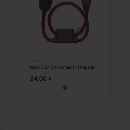
NOCO
Noco GC010 X-Connect 12V ligzda
24.00
€
Pievien