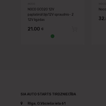
NOCO
NOC
NOCO GC020 12V
Noco
paplašinātājs12V spraudnis- 2
32
12V ligzdas
21.00
€
Pievienot 
SIA AUTO STARTS TIRDZNIECĪBA
Rīga, O.Vācieša iela 61