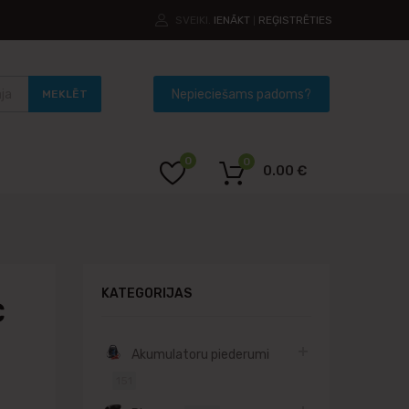
SVEIKI.
IENĀKT
REĢISTRĒTIES
|
MEKLĒT
0
0
0.00
€
KATEGORIJAS
C
Akumulatoru piederumi
151