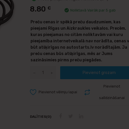
8.80
€
Noliktavā Vairāk par 5 gab
Preču cenas ir spēkā preču daudzumiem, kas
pieejami Rīgas un Aizkraukles veikalos. Precēm,
kuras pieejamas no citām noliktavām vai kuru
pieejamība internetveikalā nav norādīta, cenas 
būt atšķirīgas no autostarts.lv norādītajām. Ja
preču cenas būs atšķirīgas, mēs ar Jums
sazināsimies pirms preču piegādes.
Pievienot grozam
Pievienot
Pievienot vēlmju lapai
salīdzināšanai
DALĪTIES(0)