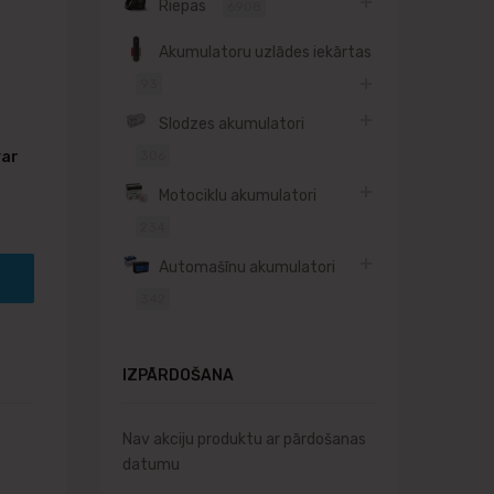
Riepas
6908
Akumulatoru uzlādes iekārtas
93
Slodzes akumulatori
var
306
Motociklu akumulatori
234
Automašīnu akumulatori
342
IZPĀRDOŠANA
Nav akciju produktu ar pārdošanas
datumu