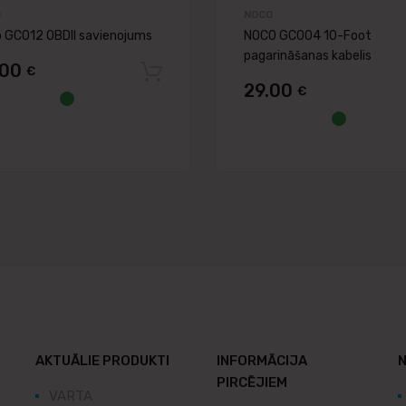
O
NOCO
 GC012 OBDII savienojums
NOCO GC004 10-Foot
pagarināšanas kabelis
.00
€
Pievienot grozam
29.00
€
grozam
AKTUĀLIE PRODUKTI
INFORMĀCIJA
N
PIRCĒJIEM
VARTA