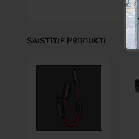
SAISTĪTIE PRODUKTI
Pievienot vēlmju
Pievienot salīdzināša