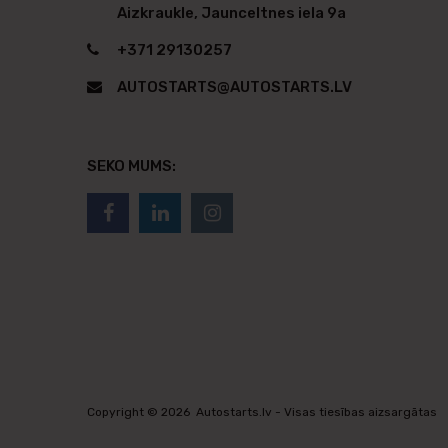
Aizkraukle, Jaunceltnes iela 9a
+371 29130257
AUTOSTARTS@AUTOSTARTS.LV
SEKO MUMS:
Copyright ©
2026
Autostarts.lv - Visas tiesības aizsargātas