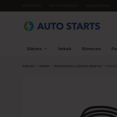
MANS KONTS
VĒLMJU SARAKSTS
SALĪDZINĀŠANA
Sākums
Veikals
Biznesam
Pa
Sākums
Veikals
Akumulatoru uzlādes iekārtas
Kabeli