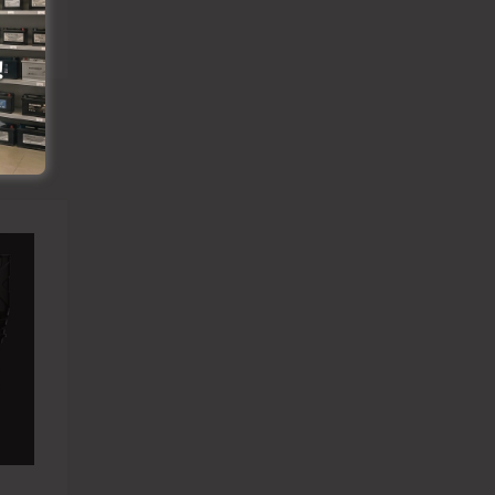
Pievienot vēlmju lapai
Pievienot salīdzināšanai