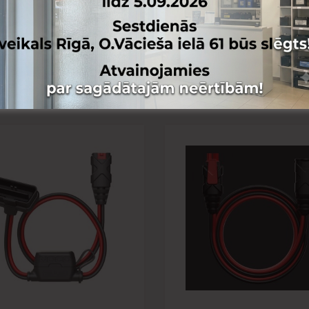
 lapai
Pievienot vēlmju lapai
nai
Pievienot salīdzināšanai