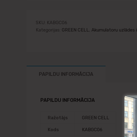
SKU:
KABGC06
Kategorijas:
GREEN CELL
,
Akumulatoru uzlādes 
PAPILDU INFORMĀCIJA
PAPILDU INFORMĀCIJA
Ražotājs
GREEN CELL
Kods
KABGC06