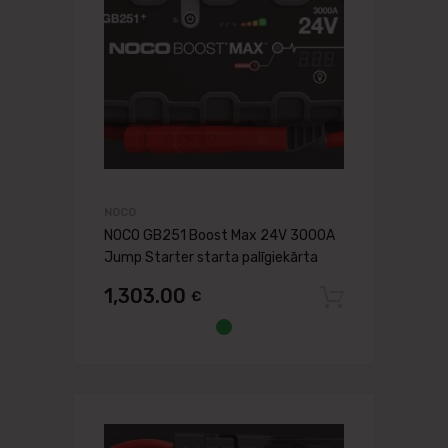
NOCO
NOCO GB251 Boost Max 24V 3000A
Jump Starter starta palīgiekārta
1,303.00
€
Pievien