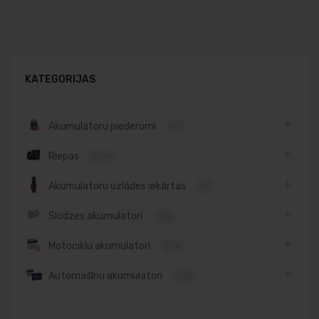
KATEGORIJAS
Akumulatoru piederumi
151
Riepas
6914
Akumulatoru uzlādes iekārtas
93
Slodzes akumulatori
306
Motociklu akumulatori
234
Automašīnu akumulatori
342