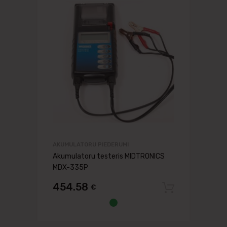
AKUMULATORU PIEDERUMI
Akumulatoru testeris MIDTRONICS
MDX-335P
454.58
€
Pievien