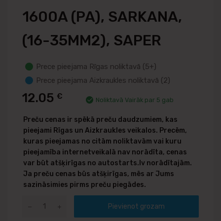
1600A (PA), SARKANA,
(16-35MM2), SAPER
Prece pieejama Rīgas noliktavā (5+)
Prece pieejama Aizkraukles noliktavā (2)
12.05
€
Noliktavā Vairāk par 5 gab
Preču cenas ir spēkā preču daudzumiem, kas
pieejami Rīgas un Aizkraukles veikalos. Precēm,
kuras pieejamas no citām noliktavām vai kuru
pieejamība internetveikalā nav norādīta, cenas
var būt atšķirīgas no autostarts.lv norādītajām.
Ja preču cenas būs atšķirīgas, mēs ar Jums
sazināsimies pirms preču piegādes.
Pievienot grozam