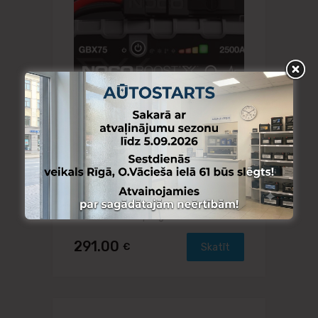
NOCO
NOCO GBX75 Boost X 2500A Jump
Starter starta palīgiekārta
291.00
€
Skatīt