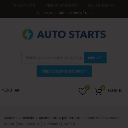
MANS KONTS
VĒLMJU SARAKSTS
SALĪDZINĀŠANA
SVEIKI.
IENĀKT
REĢISTRĒTIES
|
MEKLĒT
0
0
MENU
0.00
€
Sākums
Veikals
Akumulatoru piederumi
Spaile starta vadiem
1600A (PA), sarkana, (16-35mm2), SAPER