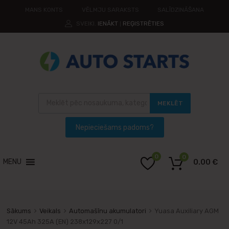
MANS KONTS
VĒLMJU SARAKSTS
SALĪDZINĀŠANA
SVEIKI.
IENĀKT
REĢISTRĒTIES
|
MEKLĒT
0
0
MENU
0.00
€
Sākums
Veikals
Automašīnu akumulatori
Yuasa Auxiliary AGM
12V 45Ah 325A (EN) 238x129x227 0/1