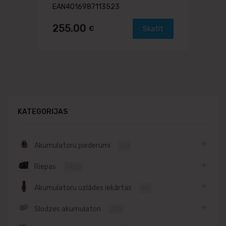
EAN4016987113523
255.00
€
Skatīt
KATEGORIJAS
Akumulatoru piederumi
151
Riepas
6908
Akumulatoru uzlādes iekārtas
93
Slodzes akumulatori
306