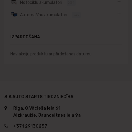
Motociklu akumulatori
234
Automašīnu akumulatori
342
IZPĀRDOŠANA
Nav akciju produktu ar pārdošanas datumu
SIA AUTO STARTS TIRDZNIECĪBA
Rīga, O.Vācieša iela 61
Aizkraukle, Jaunceltnes iela 9a
+371 29130257