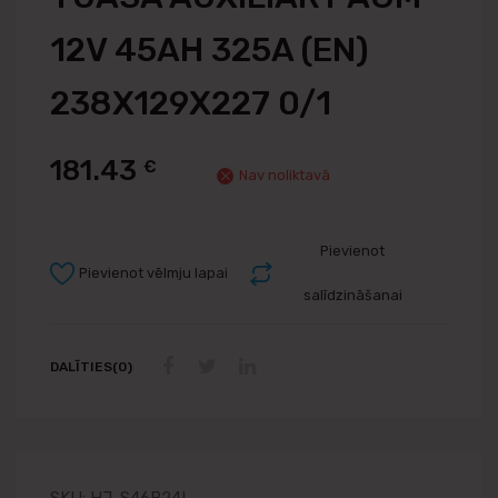
12V 45AH 325A (EN)
238X129X227 0/1
181.43
€
Nav noliktavā
Pievienot
Pievienot vēlmju lapai
salīdzināšanai
DALĪTIES(0)
SKU:
HJ-S46B24L