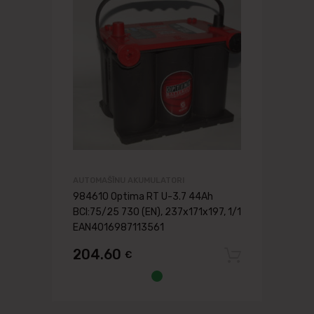
AUTOMAŠĪNU AKUMULATORI
984610 Optima RT U-3.7 44Ah
BCI:75/25 730 (EN), 237x171x197, 1/1
EAN4016987113561
204.60
€
Pievien