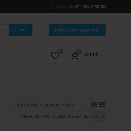
SVEIKI.
IENĀKT
REĢISTRĒTIES
|
MEKLĒT
0
0
0.00
€
Preces
31 - 40
no
306
. Preces lapā