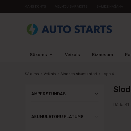
MANS KONTS
VĒLMJU SARAKSTS
SALĪDZINĀŠANA
Sākums
Veikals
Biznesam
Pa
Sākums
Veikals
Slodzes akumulatori
Lapa 4
Slod
AMPĒRSTUNDAS
Rāda 31–
AKUMULATORU PLATUMS