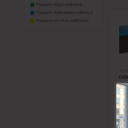
Pieejams Rīgas noliktavā
Pieejams Aizkraukles noliktavā
Pieejams no citas noliktavas
SLOD
EXID
EP12
(c20
513x
EAN
34