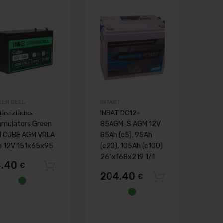
ju lapai
Pievienot vēlmju lapai
Pievienot vēlmj
šanai
Pievienot salīdzināšanai
Pievienot salīdzināš
EEN CELL
INTACT
ļās izlādes
INBAT DC12-
umulators Green
85AGM-S AGM 12V
ll CUBE AGM VRLA
85Ah (c5), 95Ah
h 12V 151x65x95
(c20), 105Ah (c100)
261x168x219 1/1
4.40
€
Pievienot grozam
204.40
€
Pievienot
t grozam