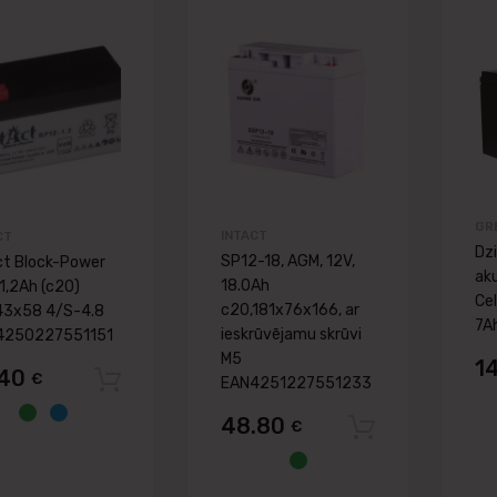
Pievienot vēlmju lapai
Pievienot vēlm
Pievienot salīdzināšanai
Pievienot salīdzinā
GR
INTACT
CT
Dzi
SP12-18, AGM, 12V,
ct Block-Power
ak
18.0Ah
 1,2Ah (c20)
Ce
c20,181x76x166, ar
43x58 4/S-4.8
7A
ieskrūvējamu skrūvi
4250227551151
M5
1
.40
€
Pievienot grozam
EAN4251227551233
48.80
€
Pievieno