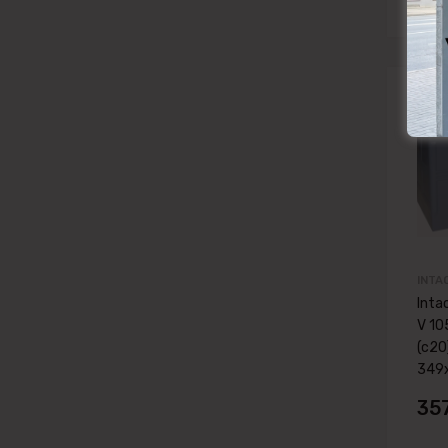
INTA
Inta
V 10
(c20
349
35