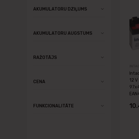
AKUMULATORU DZIĻUMS
AKUMULATORU AUGSTUMS
RAŽOTĀJS
INTA
Inta
12 V
CENA
97x
EAN
10
FUNKCIONALITĀTE