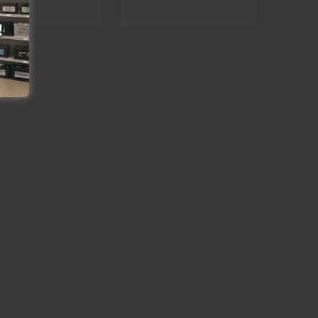
ju lapai
šanai
t grozam