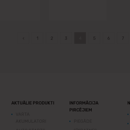
1
2
3
4
5
6
7
AKTUĀLIE PRODUKTI
INFORMĀCIJA
N
PIRCĒJIEM
VARTA
AKUMULATORI
PIEGĀDE