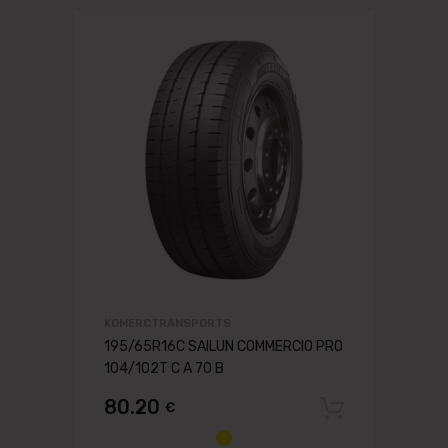
KOMERCTRANSPORTS
195/65R16C SAILUN COMMERCIO PRO
104/102T C A 70 B
80.20
€
Pievien