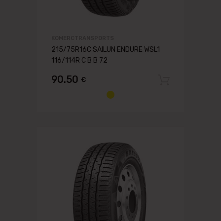
KOMERCTRANSPORTS
215/75R16C SAILUN ENDURE WSL1
116/114R C B B 72
90.50
€
Pievien