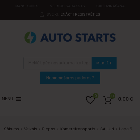
MANS KONTS
VĒLMJU SARAKSTS
SALĪDZINĀŠANA
SVEIKI.
IENĀKT
REĢISTRĒTIES
|
MEKLĒT
0
0
MENU
0.00
€
Sākums
Veikals
Riepas
Komerctransports
SAILUN
Lapa 3