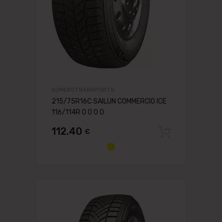
KOMERCTRANSPORTS
215/75R16C SAILUN COMMERCIO ICE
116/114R 0 0 0 0
112.40
€
Pievien