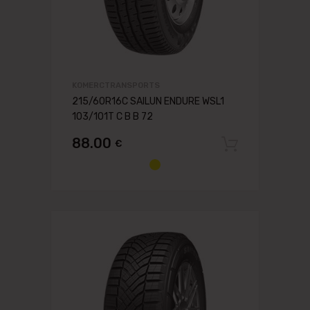
KOMERCTRANSPORTS
215/60R16C SAILUN ENDURE WSL1
103/101T C B B 72
88.00
€
Pievien