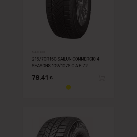
SAILUN
215/70R15C SAILUN COMMERCIO 4
SEASONS 109/107S C A B 72
78.41
€
Pievien