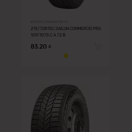
KOMERCTRANSPORTS
215/70R15C SAILUN COMMERCIO PRO
109/107S C A 72 B
83.20
€
Pievien