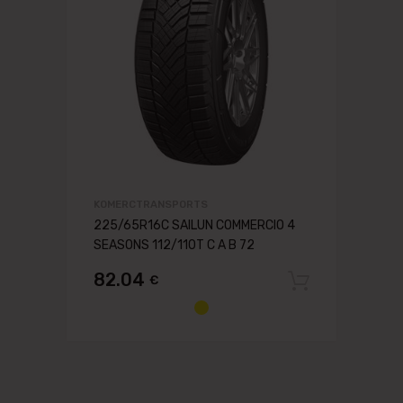
KOMERCTRANSPORTS
225/65R16C SAILUN COMMERCIO 4
SEASONS 112/110T C A B 72
82.04
€
Pievien