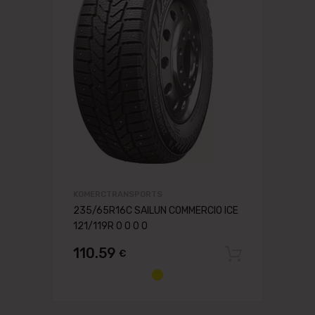
KOMERCTRANSPORTS
235/65R16C SAILUN COMMERCIO ICE
121/119R 0 0 0 0
110.59
€
Pievien