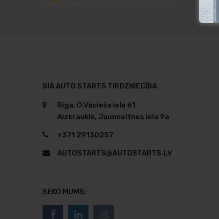
SIA AUTO STARTS TIRDZNIECĪBA
Rīga, O.Vācieša iela 61
Aizkraukle, Jaunceltnes iela 9a
+371 29130257
AUTOSTARTS@AUTOSTARTS.LV
SEKO MUMS: