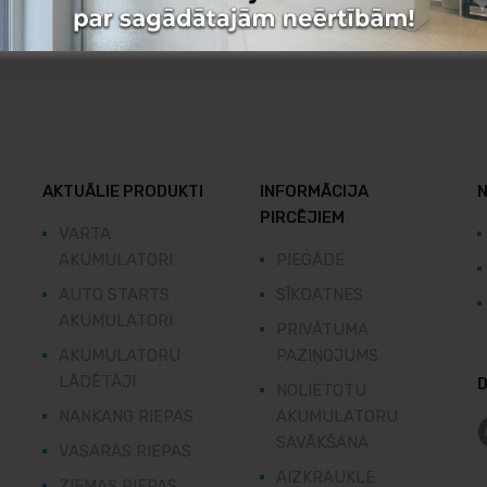
AKTUĀLIE PRODUKTI
INFORMĀCIJA
N
PIRCĒJIEM
VARTA
AKUMULATORI
PIEGĀDE
AUTO STARTS
SĪKDATNES
AKUMULATORI
PRIVĀTUMA
AKUMULATORU
PAZIŅOJUMS
LĀDĒTĀJI
D
NOLIETOTU
NANKANG RIEPAS
AKUMULATORU
SAVĀKŠANA
VASARAS RIEPAS
AIZKRAUKLE
ZIEMAS RIEPAS