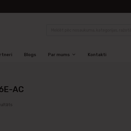
rtneri
Blogs
Par mums
Kontakti
16E-AC
zultāts