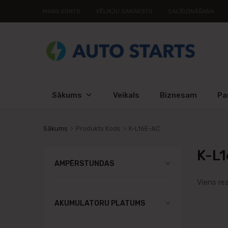
MANS KONTS
VĒLMJU SARAKSTS
SALĪDZINĀŠANA
Sākums
Veikals
Biznesam
Pa
Sākums
Produkts Kods
K-L16E-AC
K-L
AMPĒRSTUNDAS
Viens re
AKUMULATORU PLATUMS