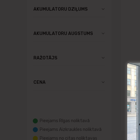
AKUMULATORU DZIĻUMS
AKUMULATORU AUGSTUMS
RAŽOTĀJS
SLOD
CENA
Troj
303A
411A
311x
44
Pieejams Rīgas noliktavā
Pieejams Aizkraukles noliktavā
Pieejams no citas noliktavas