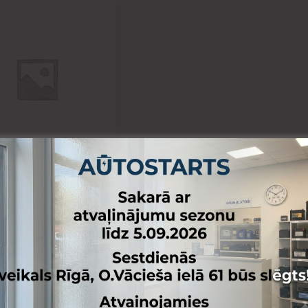
Pievienot vēlmju lapai
Pievienot salīdzināšanai
ZES AKUMULATORI
an Deep Cycle 6 V,
h (c5), 370Ah (c20),
h (c100),
174x417 0/UT
0.80
€
Skatīt