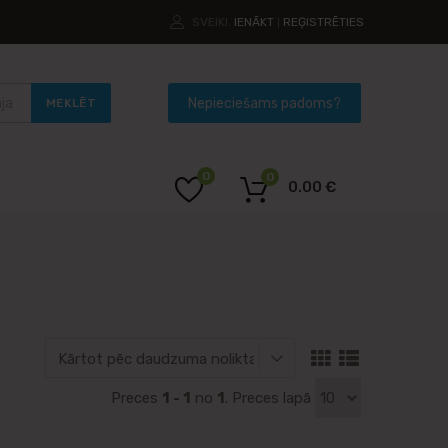
SVEIKI.
IENĀKT
REĢISTRĒTIES
|
MEKLĒT
0
0
0.00
€
Preces
1 - 1
no
1
. Preces lapā