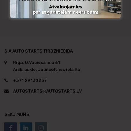
Pieejams Aizkraukles noliktavā
Pieejams no citas noliktavas
SIA AUTO STARTS TIRDZNIECĪBA
Rīga, O.Vācieša iela 61
Aizkraukle, Jaunceltnes iela 9a
+371 29130257
AUTOSTARTS@AUTOSTARTS.LV
SEKO MUMS: