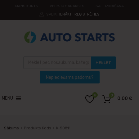
MANS KONTS
VĒLMJU SARAKSTS
SALĪDZINĀŠANA
SVEIKI.
IENĀKT
REĢISTRĒTIES
|
MEKLĒT
0
0
MENU
0.00
€
Sākums
Produkts Kods
K-50811