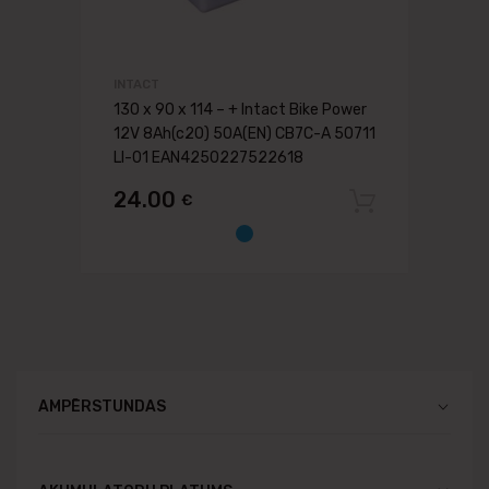
INTACT
130 x 90 x 114 – + Intact Bike Power
12V 8Ah(c20) 50A(EN) CB7C-A 50711
LI-01 EAN4250227522618
24.00
€
Pievien
AMPĒRSTUNDAS