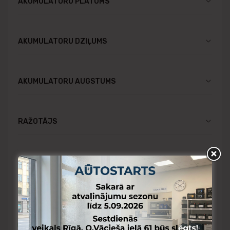
AKUMULATORU PLATUMS
AKUMULATORU DZIĻUMS
AKUMULATORU AUGSTUMS
RAŽOTĀJS
CENA
Pieejams Rīgas noliktavā