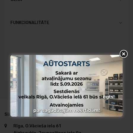
FUNKCIONALITĀTE
Pieejams Rīgas noliktavā
Pieejams Aizkraukles noliktavā
Pieejams no citas noliktavas
SIA AUTO STARTS TIRDZNIECĪBA
Rīga, O.Vācieša iela 61