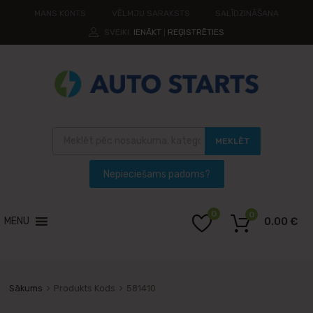
MANS KONTS
VĒLMJU SARAKSTS
SALĪDZINĀŠANA
SVEIKI.
IENĀKT
REĢISTRĒTIES
|
MEKLĒT
0
0
MENU
0.00
€
Sākums
Produkts Kods
581410