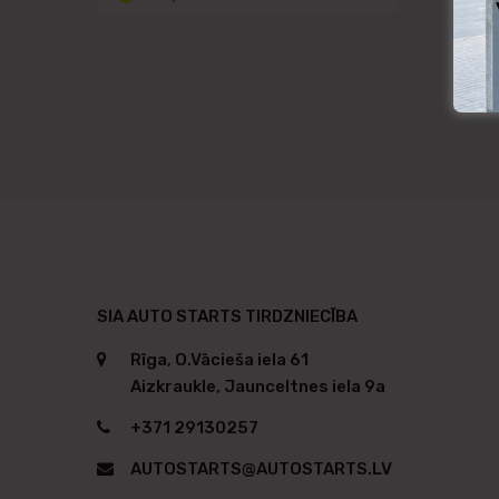
SIA AUTO STARTS TIRDZNIECĪBA
Rīga, O.Vācieša iela 61
Aizkraukle, Jaunceltnes iela 9a
+371 29130257
AUTOSTARTS@AUTOSTARTS.LV