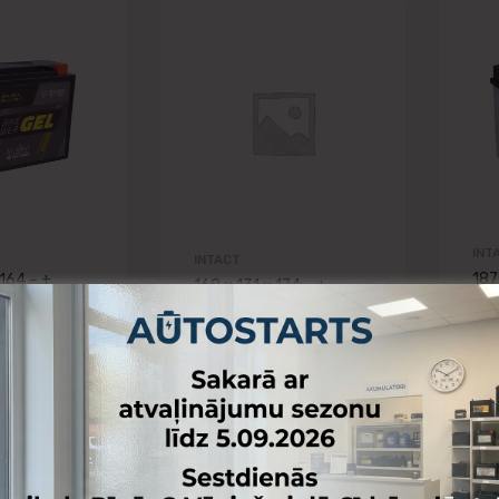
Pievienot vēlmju lapai
Pievienot vēlmj
Pievienot salīdzināšanai
Pievienot salīdzinā
INT
INTACT
187
 164 – +
169 x 131 x 174 – +
Int
e Power GEL
Intact Bike Power SLA
30A
c20)
12V 30Ah(c20)
C6
C50-N18L-A
360A(EN) CTX30L-BS
53
ANA
EAN4250227554428
52
27524322
109.60
€
Skatīt
6
€
Skatīt