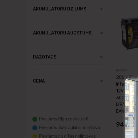
AKUMULATORU DZIĻUMS
AKUMULATORU AUGSTUMS
RAŽOTĀJS
INTACT
206 x 91 x
CENA
Intact Bik
12V 20Ah(
300A(EN) 
IZPĀRDOŠ
EAN42502
Pieejams Rīgas noliktavā
94.40
Pieejams Aizkraukles noliktavā
Pieejams no citas noliktavas