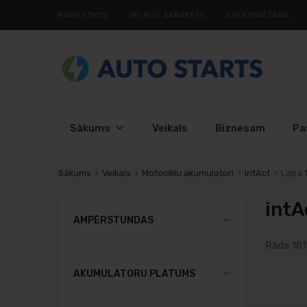
MANS KONTS
VĒLMJU SARAKSTS
SALĪDZINĀŠANA
Sākums
Veikals
Biznesam
Pa
Sākums
Veikals
Motociklu akumulatori
intAct
Lapa 
intA
AMPĒRSTUNDAS
Rāda 181
AKUMULATORU PLATUMS