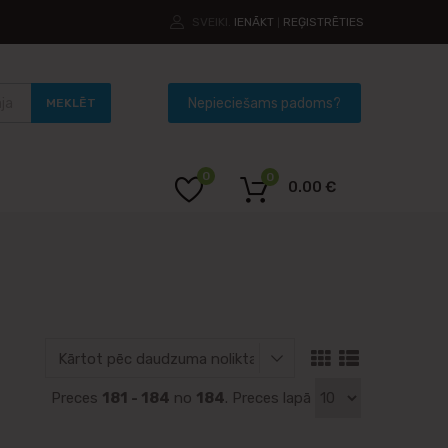
SVEIKI.
IENĀKT
REĢISTRĒTIES
|
MEKLĒT
0
0
0.00
€
Preces
181 - 184
no
184
. Preces lapā