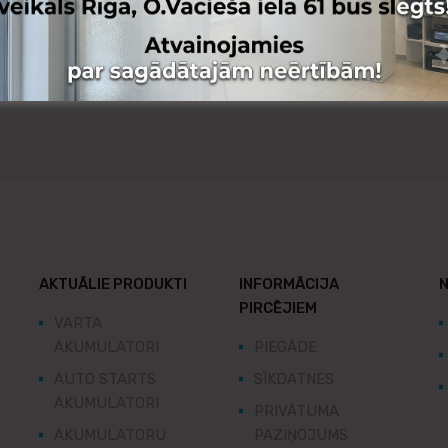
1
2
3
…
16
AKTUĀLIE PRODUKTI
INFORMĀCIJA
N
PIRCĒJIEM
VARTA
AKUMULATORI
PIEGĀDE
AUTO STARTS
SĪKDATNES
AKUMULATORI
PRIVĀTUMA
AKUMULATORU
PAZIŅOJUMS