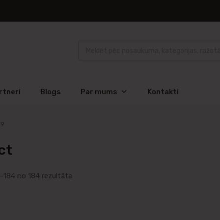
rtneri
Blogs
Par mums
Kontakti
19
ct
–184 no 184 rezultāta