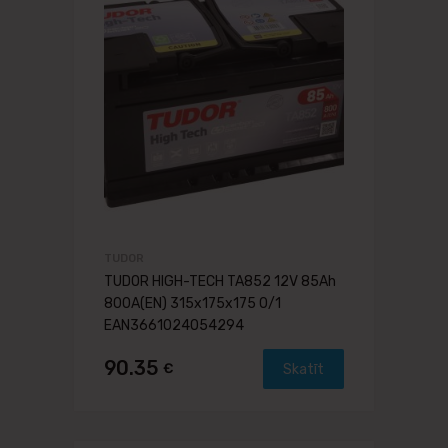
TUDOR
TUDOR HIGH-TECH TA852 12V 85Ah
800A(EN) 315x175x175 0/1
EAN3661024054294
90.35
€
Skatīt