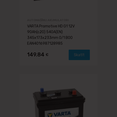
AUTOMAŠĪNU AKUMULATORI
VARTA Promotive HD G1 12V
90Ah(c20) 540A(EN)
345x173x233mm 0/1 B00
EAN4016987128985
149.84
€
Skatīt