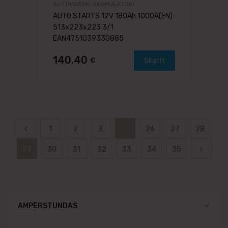
AUTOMAŠĪNU AKUMULATORI
AUTO STARTS 12V 180Ah 1000A(EN)
513x223x223 3/1
EAN4751039330885
140.40
€
Skatīt
1
2
3
…
26
27
28
29
30
31
32
33
34
35
AMPĒRSTUNDAS