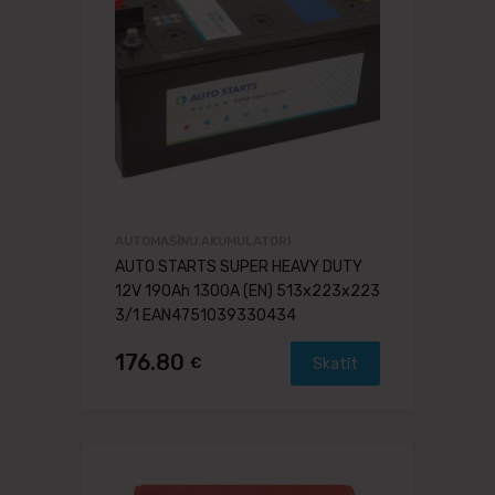
AUTOMAŠĪNU AKUMULATORI
AUTO STARTS SUPER HEAVY DUTY
12V 190Ah 1300A (EN) 513x223x223
3/1 EAN4751039330434
176.80
€
Skatīt