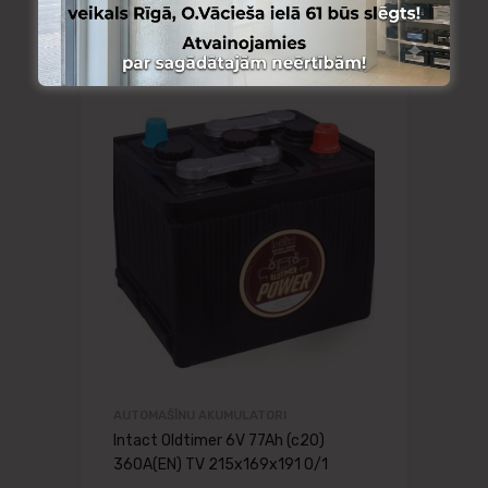
AUTOMAŠĪNU AKUMULATORI
Intact Oldtimer 6V 77Ah (c20)
360A(EN) TV 215x169x191 0/1