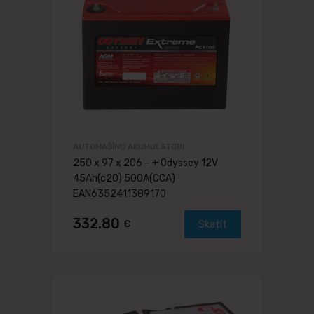
AUTOMAŠĪNU AKUMULATORI
250 x 97 x 206 – + Odyssey 12V
45Ah(c20) 500A(CCA)
EAN6352411389170
332.80
€
Skatīt