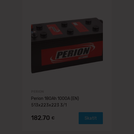
PERION
Perion 180Ah 1000A (EN)
513x223x223 3/1
182.70
€
Skatīt