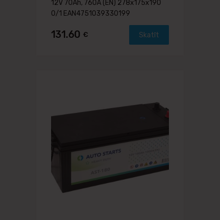
12V 70Ah, 760A (EN) 278x175x190
0/1 EAN4751039330199
131.60
€
Skatīt