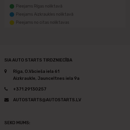
Pieejams Rīgas noliktavā
Pieejams Aizkraukles noliktavā
Pieejams no citas noliktavas
SIA AUTO STARTS TIRDZNIECĪBA
Rīga, O.Vācieša iela 61
Aizkraukle, Jaunceltnes iela 9a
+371 29130257
AUTOSTARTS@AUTOSTARTS.LV
SEKO MUMS: