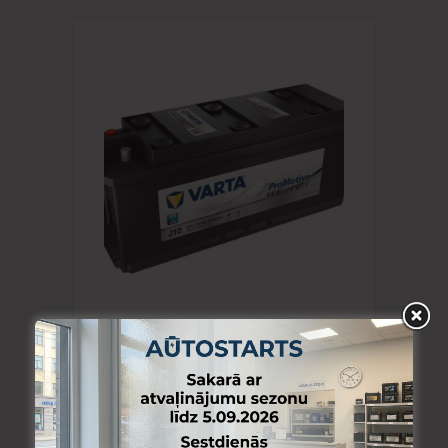
AUTOMAŠĪNU AKUMULATORI
VARTA PROMOTIVE BLACK J10 12V
135Ah 1000A (EN) 514x175x210 3/1
EAN4016987129173
165.10
€
Skatīt