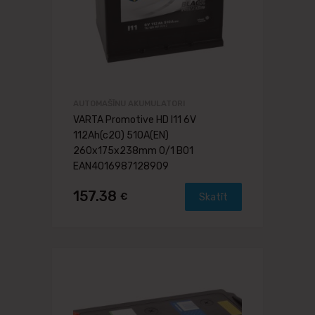
AUTOMAŠĪNU AKUMULATORI
VARTA Promotive HD I11 6V
112Ah(c20) 510A(EN)
260x175x238mm 0/1 B01
EAN4016987128909
157.38
€
Skatīt