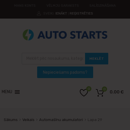
MANS KONTS
VĒLMJU SARAKSTS
SALĪDZINĀŠANA
SVEIKI.
IENĀKT
REĢISTRĒTIES
|
MEKLĒT
0
0
MENU
0.00
€
Sākums
Veikals
Automašīnu akumulatori
Lapa 29