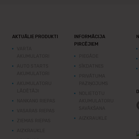
AKTUĀLIE PRODUKTI
INFORMĀCIJA
N
PIRCĒJIEM
VARTA
AKUMULATORI
PIEGĀDE
AUTO STARTS
SĪKDATNES
AKUMULATORI
PRIVĀTUMA
AKUMULATORU
PAZIŅOJUMS
LĀDĒTĀJI
D
NOLIETOTU
NANKANG RIEPAS
AKUMULATORU
SAVĀKŠANA
VASARAS RIEPAS
AIZKRAUKLE
ZIEMAS RIEPAS
AIZKRAUKLE