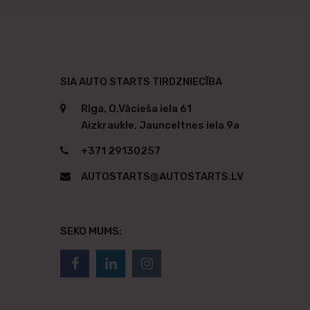
SIA AUTO STARTS TIRDZNIECĪBA
Rīga, O.Vācieša iela 61
Aizkraukle, Jaunceltnes iela 9a
+371 29130257
AUTOSTARTS@AUTOSTARTS.LV
SEKO MUMS: