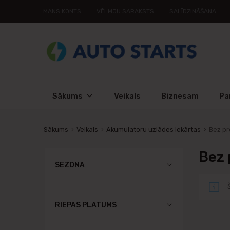
MANS KONTS
VĒLMJU SARAKSTS
SALĪDZINĀŠANA
Sākums
Veikals
Biznesam
Pa
Sākums
Veikals
Akumulatoru uzlādes iekārtas
Bez pr
Bez 
SEZONA
RIEPAS PLATUMS