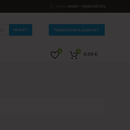
SVEIKI.
IENĀKT
REĢISTRĒTIES
|
MEKLĒT
0
0
0.00
€