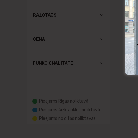
RAŽOTĀJS
CENA
FUNKCIONALITĀTE
Pieejams Rīgas noliktavā
Pieejams Aizkraukles noliktavā
Pieejams no citas noliktavas