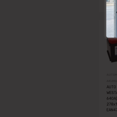
AUTOM
AKUMU
AUTO
WESTA
640A(
278x1
EAN4