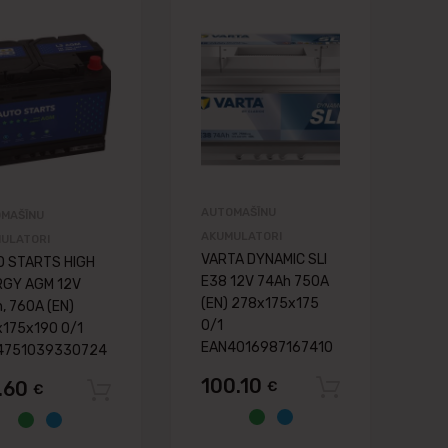
 lapai
Pievienot vēlmju lapai
Pievienot vēlm
nai
Pievienot salīdzināšanai
Pievienot salīdzin
AUTOMAŠĪNU
MAŠĪNU
AKUMULATORI
ULATORI
VARTA DYNAMIC SLI
O STARTS HIGH
E38 12V 74Ah 750A
RGY AGM 12V
(EN) 278x175x175
, 760A (EN)
0/1
175x190 0/1
grozam
EAN4016987167410
4751039330724
100.10
7.60
€
Pievieno
€
Pievienot grozam