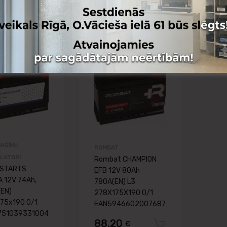
Pievienot vēlmju lapai
Pievienot vēlmju
Pievienot salīdzināšanai
Pievienot salīdzināša
AŠĪNU
ROMBAT
LATORI
Rombat CHAMPION
 STARTS
EFB 12V 80Ah
 12V 74Ah,
780A(EN) L3
EN)
278X175X190 0/1
75x190 0/1
EAN5946602007687
751039331004
88.20
€
Pievienot 