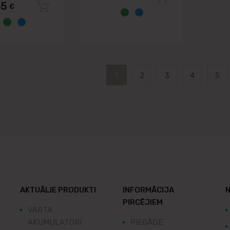
55
€
Pievienot grozam
1
2
3
4
5
AKTUĀLIE PRODUKTI
INFORMĀCIJA
N
PIRCĒJIEM
VARTA
AKUMULATORI
PIEGĀDE