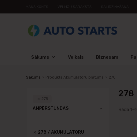
MANS KONTS
VĒLMJU SARAKSTS
SALĪDZINĀŠANA
Sākums
Veikals
Biznesam
Pa
Sākums
Produkts Akumulatoru platums
278
278
278
AMPĒRSTUNDAS
Rāda 1–1
278
AKUMULATORU