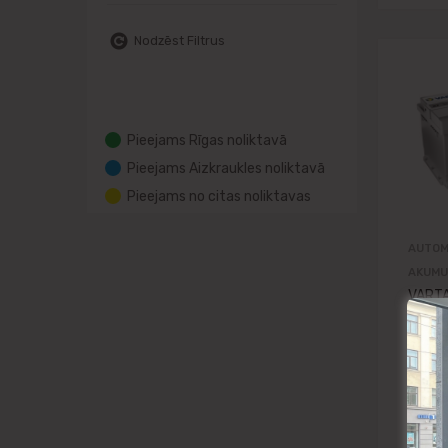
Nodzēst Filtrus
Pieejams Rīgas noliktavā
Pieejams Aizkraukles noliktavā
Pieejams no citas noliktavas
AUTOM
AKUMU
VARTA
A7 12
760A(
278x1
EAN4
154