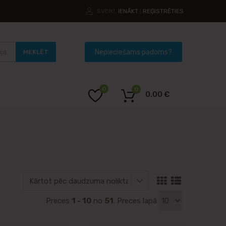
SVEIKI.
IENĀKT
REĢISTRĒTIES
|
MEKLĒT
0
0
0.00
€
Preces
1 - 10
no
51
. Preces lapā