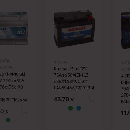
Pievienot vēlmju lapai
Pievienot vēlmju
Pievienot salīdzināšanai
Pievienot salīdzināša
AŠĪNU
ROMBAT
AUTO
LATORI
Rombat Pilot 12V
AKUM
 DYNAMIC SLI
75Ah 650A(EN) L3
AUT
2V 74Ah 680A
278X175X190 0/1
ENE
278x175x190
EAN5946602001784
70Ah
278x
63.70
€
016987167656
Pievienot 
EAN
60
€
Pievienot grozam
11