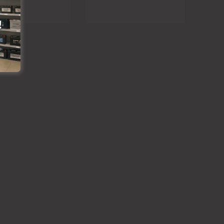
 lapai
nai
grozam