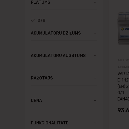
PLATUMS
278
AKUMULATORU DZIĻUMS
AKUMULATORU AUGSTUMS
AUTOM
AKUMU
VARTA
RAŽOTĀJS
E11 1
(EN) 
0/1
EAN4
CENA
93.
FUNKCIONALITĀTE