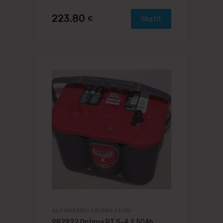
223.80
€
Skatīt
AUTOMAŠĪNU AKUMULATORI
982922 Optima RT S-4.2 50Ah