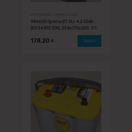
AUTOMAŠĪNU AKUMULATORI
984605 Optima BT SLI-4.2 50Ah
BCI:34 815 (EN), 254x175x200, 1/1
178.20
€
Skatīt