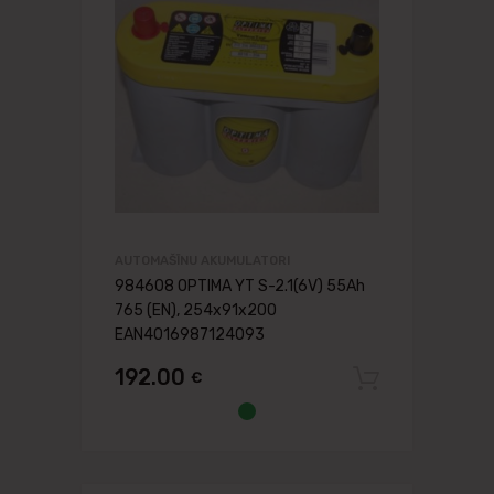
AUTOMAŠĪNU AKUMULATORI
984608 OPTIMA YT S-2.1(6V) 55Ah
765 (EN), 254x91x200
EAN4016987124093
192.00
€
Pievien