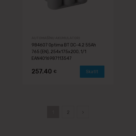
AUTOMAŠĪNU AKUMULATORI
984607 Optima BT DC-4.2 55Ah
765 (EN), 254x175x200, 1/1
EAN4016987113547
257.40
€
Skatīt
1
2