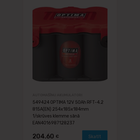
AUTOMAŠĪNU AKUMULATORI
549424 OPTIMA 12V 50Ah RFT-4.2
815A(EN) 254x185x184mm
1/skrūves klemme sānā
EAN4016987128237
204.60
€
Skatīt