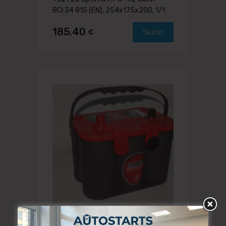
BCI:34 815 (EN), 254x175x200, 1/1
185.40
€
Skatīt