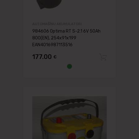
AUTOMAŠĪNU AKUMULATORI
984606 Optima RT S-2.1 6V 50Ah
800(EN), 254x91x199
EAN4016987113516
177.00
€
Pievien