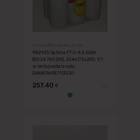
AUTOMAŠĪNU AKUMULATORI
982925 Optima YT U-4.2 55Ah
BCI:34 765 (EN), 254x175x200, 1/1
ar skrūvjveida izvadu
EAN4016987113530
257.40
€
Pievien