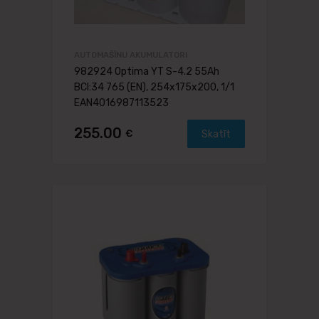
AUTOMAŠĪNU AKUMULATORI
982924 Optima YT S-4.2 55Ah
BCI:34 765 (EN), 254x175x200, 1/1
EAN4016987113523
255.00
€
Skatīt