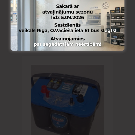
AUTOMAŠĪNU AKUMULATORI
982923 Optima RT U-4.2 50Ah
BCI:34/78 815 (EN), 254x175x200,
1/1 ar skrūvjveida izvadu
228.00
€
Skatīt