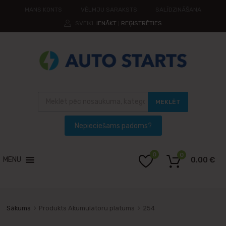
MANS KONTS
VĒLMJU SARAKSTS
SALĪDZINĀŠANA
SVEIKI.
IENĀKT
REĢISTRĒTIES
|
MEKLĒT
0
0
MENU
0.00
€
Sākums
Produkts Akumulatoru platums
254