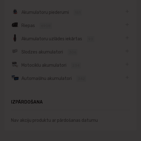
Akumulatoru piederumi
151
Riepas
6908
Akumulatoru uzlādes iekārtas
93
Slodzes akumulatori
306
Motociklu akumulatori
234
Automašīnu akumulatori
342
IZPĀRDOŠANA
Nav akciju produktu ar pārdošanas datumu