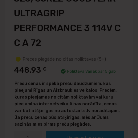
ULTRAGRIP
PERFORMANCE 3 114V C
C A 72
Preces piegāde no citas noliktavas (5+)
448.93
€
Noliktavā Vairāk par 5 gab
Preču cenas ir spēkā preču daudzumiem, kas
pieejami Rīgas un Aizkraukles veikalos. Precēm,
kuras pieejamas no citām noliktavām vai kuru
pieejamība internetveikalā nav norādīta, cenas
var būt atšķirīgas no autostarts.lv norādītajām.
Ja preču cenas būs atšķirīgas, mēs ar Jums
sazināsimies pirms preču piegādes.
Pievienot grozam