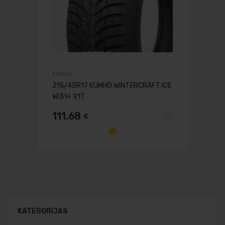
KUMHO
215/45R17 KUMHO WINTERCRAFT ICE
WI31+ 91T
111.68
€
Pievien
KATEGORIJAS