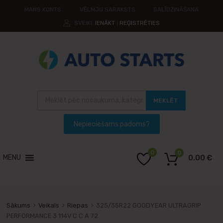
MANS KONTS
VĒLMJU SARAKSTS
SALĪDZINĀŠANA
SVEIKI.
IENĀKT
REĢISTRĒTIES
|
MEKLĒT
0
0
MENU
0.00
€
Sākums
Veikals
Riepas
325/35R22 GOODYEAR ULTRAGRIP
PERFORMANCE 3 114V C C A 72