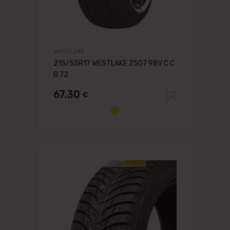
WESTLAKE
215/55R17 WESTLAKE Z507 98V C C
B 72
67.30
€
Pievien