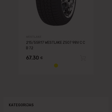
WESTLAKE
215/55R17 WESTLAKE Z507 98V C C
B 72
67.30
€
Pievien
KATEGORIJAS