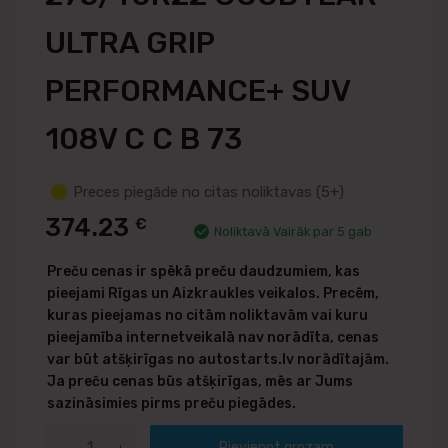
ULTRA GRIP
PERFORMANCE+ SUV
108V C C B 73
Preces piegāde no citas noliktavas (5+)
374.23
€
Noliktavā Vairāk par 5 gab
Preču cenas ir spēkā preču daudzumiem, kas
pieejami Rīgas un Aizkraukles veikalos. Precēm,
kuras pieejamas no citām noliktavām vai kuru
pieejamība internetveikalā nav norādīta, cenas
var būt atšķirīgas no autostarts.lv norādītajām.
Ja preču cenas būs atšķirīgas, mēs ar Jums
sazināsimies pirms preču piegādes.
Pievienot grozam