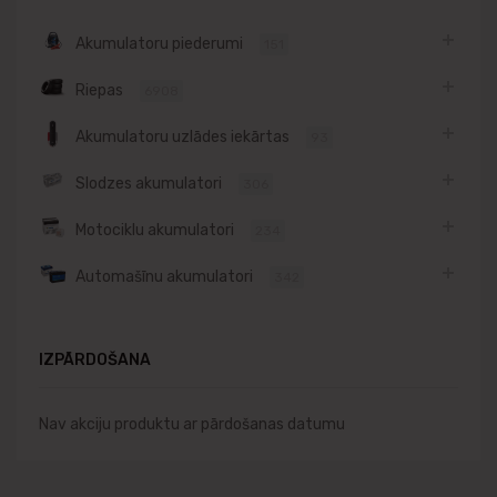
Akumulatoru piederumi
151
Riepas
6908
Akumulatoru uzlādes iekārtas
93
Slodzes akumulatori
306
Motociklu akumulatori
234
Automašīnu akumulatori
342
IZPĀRDOŠANA
Nav akciju produktu ar pārdošanas datumu