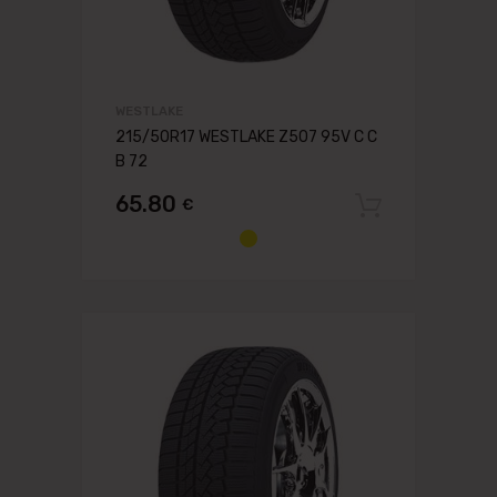
WESTLAKE
215/50R17 WESTLAKE Z507 95V C C
B 72
65.80
€
Pievien