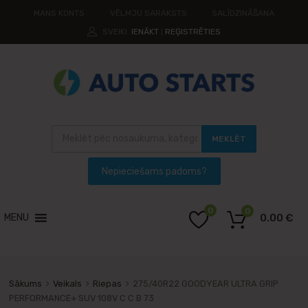
MANS KONTS
VĒLMJU SARAKSTS
SALĪDZINĀŠANA
SVEIKI.
IENĀKT
REĢISTRĒTIES
|
MEKLĒT
0
0
MENU
0.00
€
Sākums
Veikals
Riepas
275/40R22 GOODYEAR ULTRA GRIP
PERFORMANCE+ SUV 108V C C B 73